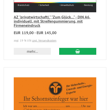
AZ "privatwirtschaftl." "Zum Glück..." - DIN A6,
individuell, mit Streifengummierung, mit
Firmeneindruck
EUR 119,00 - EUR 145,00
zzgl. 19 % USt
zzgl. Versandkosten
mehr...