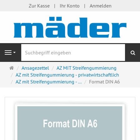
Zur Kasse
Ihr Konto
Anmelden
S
Navigation
Startseite
Ansagezettel
AZ MIT Streifengummierung
AZ mit Streifengummierung - privatwirtschaftlich
AZ mit Streifengummierung - ...
Format DIN A6