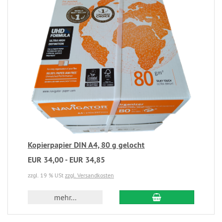
Kopierpapier DIN A4, 80 g gelocht
EUR 34,00 - EUR 34,85
zzgl. 19 % USt
zzgl. Versandkosten
mehr...