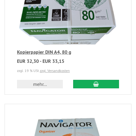
Kopierpapier DIN A4, 80 g
EUR 32,30 - EUR 33,15
zzgl. 19 % USt
zzgl. Versandkosten
mehr...