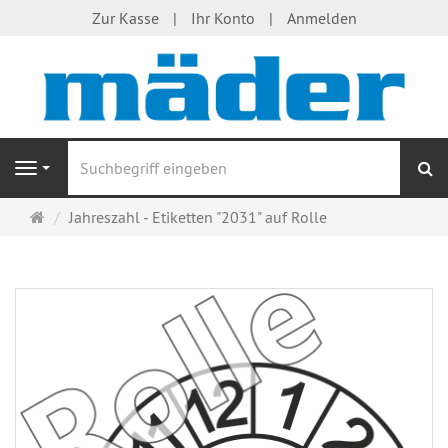
Zur Kasse
Ihr Konto
Anmelden
S
Navigation
Startseite
Jahreszahl - Etiketten "2031" auf Rolle