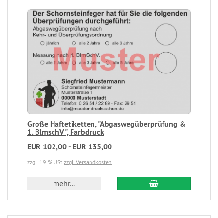
Große Haftetiketten, "Abgaswegüberprüfung &
1. BlmschV", Farbdruck
EUR 102,00 - EUR 135,00
zzgl. 19 % USt
zzgl. Versandkosten
mehr...