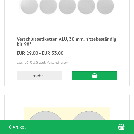
Verschlussetiketten ALU, 30 mm, hitzebeständig
bis 90°
EUR 29,00 - EUR 33,00
zzgl. 19 % USt
zzgl. Versandkosten
mehr...
War
0 Artikel