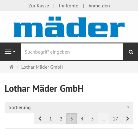
Zur Kasse
Ihr Konto
Anmelden
S
Navigation
Startseite
Lothar Mäder GmbH
Lothar Mäder GmbH
Sortierung
Prev
Nex
1
2
3
4
5
...
17